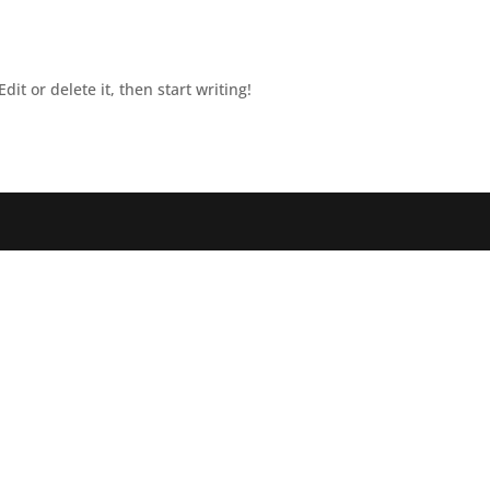
d
dit or delete it, then start writing!