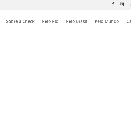
Sobre a Check
Pelo Rio
Pelo Brasil
Pelo Mundo
C